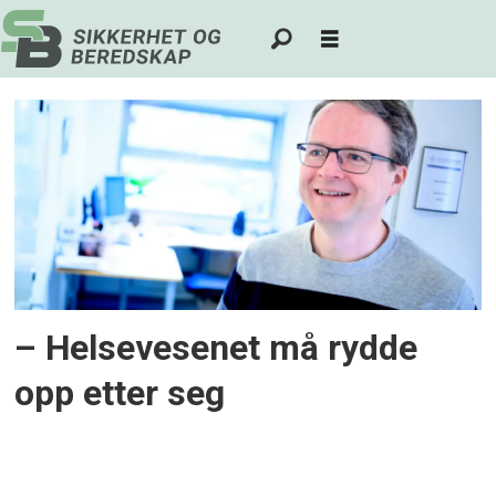
Tag:
conrad
bjørshol
– Helsevesenet må rydde
opp etter seg