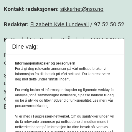
Kontakt redaksjonen:
sikkerhet@nso.no
Redaktør:
Elizabeth Kvie Lundevall
/ 97 52 50 52
Nettredaktør:
Karoline K. Åbyholm
/ 93 64 13 07
Dine valg:
Følg gjerne Sikkerhet og beredskap på
Facebook
og
Linkedin
.
Informasjonskapsler og personvern
For å gi deg relevante annonser på vårt nettsted bruker vi
informasjon fra ditt besøk på vårt nettsted. Du kan reservere
Sikkerhet og beredskap er et redaksjonelt
deg mot dette under "Innstillinger".
uavhengig fagblad som redigeres etter
Vær
varsom-plakaten
og
Redaktørplakaten
. Fagbladet
For øvrig bruker vi informasjonskapsler og lignende verktøy for
analyse, for å sammenligne nettlesere, tilpasse innhold til deg
er medlem av
og for å utvikle og tilby nødvendig funksjonalitet. Les mer i vår
Fagpressen
personvernerklæring.
Vi er med i Fagpressen-nettverket. Om du samtykker under, vil
du få relevante annonser på nettstedene til medlemmene i
nettverket basert på informasjon fra dine besøk på tvers av