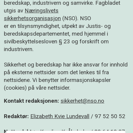
beredskap, industrivern og samvirke. Fagbladet
utgis av
Næringslivets
sikkerhetsorganisasjon
(NSO). NSO
er en tilsynsmyndighet, utpekt av Justis- og
beredskapsdepartementet, med hjemmel i
sivilbeskyttelsesloven § 23 og forskrift om
industrivern.
Sikkerhet og beredskap har ikke ansvar for innhold
på eksterne nettsider som det lenkes til fra
nettsidene. Vi benytter informasjonskapsler
(cookies) på våre nettsider.
Kontakt redaksjonen:
sikkerhet@nso.no
Redaktør:
Elizabeth Kvie Lundevall
/ 97 52 50 52
Nettredaktør:
Karoline K. Åbyholm
/ 93 64 13 07