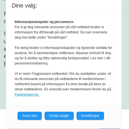
Dine valg:
Følg gjerne Sikkerhet og beredskap på
Facebook
og
Linkedin
.
Informasjonskapsler og personvern
For å gi deg relevante annonser på vårt nettsted bruker vi
informasjon fra ditt besøk på vårt nettsted. Du kan reservere
Sikkerhet og beredskap er et redaksjonelt
deg mot dette under "Innstillinger".
uavhengig fagblad som redigeres etter
Vær
varsom-plakaten
og
Redaktørplakaten
. Fagbladet
For øvrig bruker vi informasjonskapsler og lignende verktøy for
analyse, for å sammenligne nettlesere, tilpasse innhold til deg
er medlem av
og for å utvikle og tilby nødvendig funksjonalitet. Les mer i vår
Fagpressen
personvernerklæring.
Vi er med i Fagpressen-nettverket. Om du samtykker under, vil
du få relevante annonser på nettstedene til medlemmene i
nettverket basert på informasjon fra dine besøk på tvers av
disse nettstedene. En oversikt over medlemmene finner du på
Fagpressen.no.
Avvis alle
Godta valgte
Innstillinger
Powered by Labrador CMS