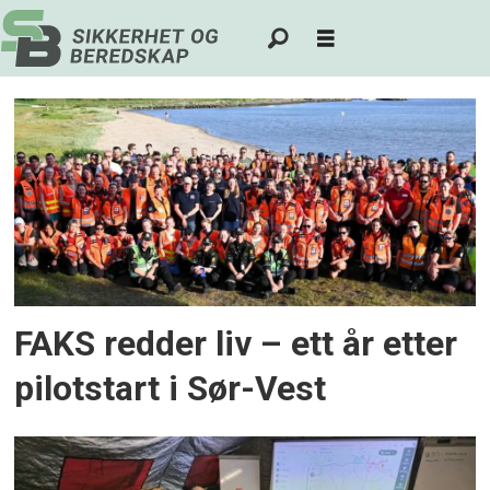
Tag:
sør-
vest
politidistrikt
FAKS redder liv – ett år etter
pilotstart i Sør-Vest