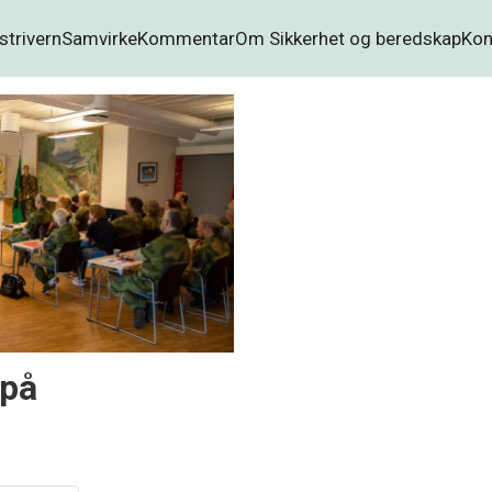
strivern
Samvirke
Kommentar
Om Sikkerhet og beredskap
Kon
 på