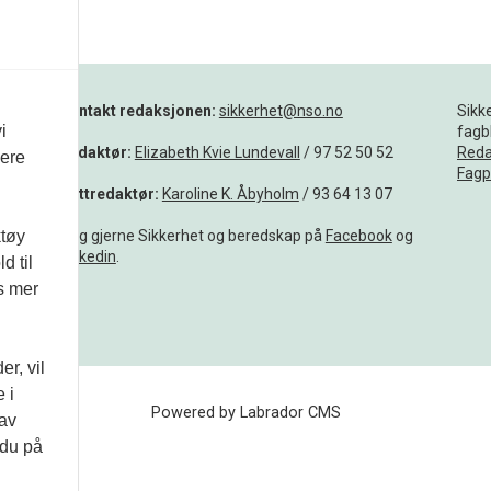
Kontakt redaksjonen:
sikkerhet@nso.no
Sikk
i
tgis
fagb
NSO
Redaktør:
Elizabeth Kvie Lundevall
/ 97 52 50 52
Reda
vere
Fagp
Nettredaktør:
Karoline K. Åbyholm
/ 93 64 13 07
Følg gjerne Sikkerhet og beredskap på
Facebook
og
ktøy
Linkedin
.
d til
ld på
es mer
ne. Vi
r, vil
 i
Powered by Labrador CMS
 av
 du på