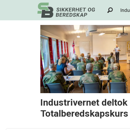
Indu
Tag:
vestland
fylkeskommune
Industrivernet deltok
Totalberedskapskurs