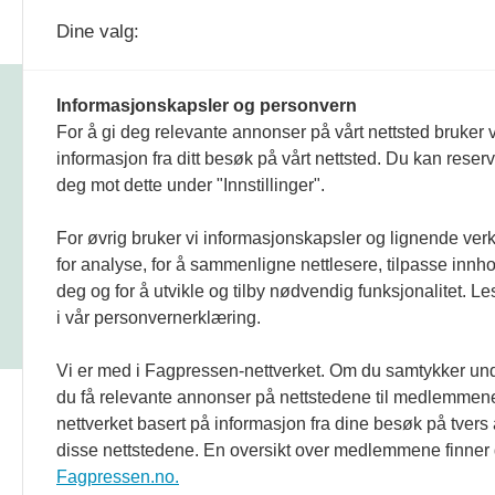
Dine valg:
Informasjonskapsler og personvern
Sikkerhet og beredskap er et digitalt fagblad om
For å gi deg relevante annonser på vårt nettsted bruker v
beredskap, industrivern og samvirke. Fagbladet u
av
Næringslivets sikkerhetsorganisasjon
(NSO). 
informasjon fra ditt besøk på vårt nettsted. Du kan reser
er en tilsynsmyndighet, utpekt av Justis- og
deg mot dette under "Innstillinger".
beredskapsdepartementet, med hjemmel i
sivilbeskyttelsesloven § 23 og forskrift om
industrivern.
For øvrig bruker vi informasjonskapsler og lignende ver
for analyse, for å sammenligne nettlesere, tilpasse innhol
Sikkerhet og beredskap har ikke ansvar for innho
deg og for å utvikle og tilby nødvendig funksjonalitet. L
eksterne nettsider som det lenkes til fra nettside
i vår personvernerklæring.
benytter informasjonskapsler (cookies) på våre
nettsider.
Vi er med i Fagpressen-nettverket. Om du samtykker unde
du få relevante annonser på nettstedene til medlemmene
nettverket basert på informasjon fra dine besøk på tvers
disse nettstedene. En oversikt over medlemmene finner
Fagpressen.no.