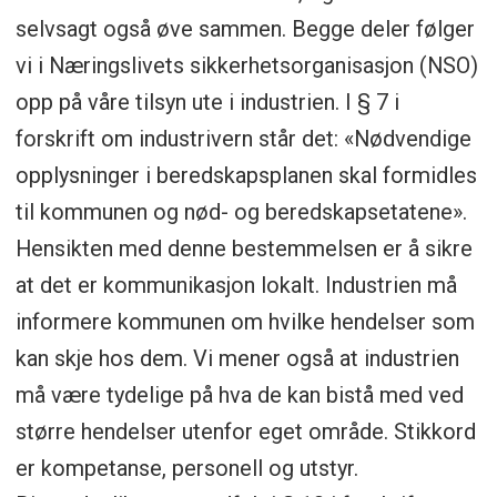
diskusjonsøvelser:
selvsagt også øve sammen. Begge deler følger
vi i Næringslivets sikkerhetsorganisasjon (NSO)
https://www.dsb.no/ovelser/alle-ovelser/
opp på våre tilsyn ute i industrien. I § 7 i
– Jeg vil anbefale å gjøre seg kjent med
forskrift om industrivern står det: «Nødvendige
informasjons- og veiledningsmateriellet fra
opplysninger i beredskapsplanen skal formidles
Direktoratet for sikkerhet og beredskap
til kommunen og nød- og beredskapsetatene».
(DSB). De har laget gode hjelpemidler
Hensikten med denne bestemmelsen er å sikre
tilpasset et bredt spekter av
at det er kommunikasjon lokalt. Industrien må
problemstillinger. Det er også laget for
informere kommunen om hvilke hendelser som
både store og små virksomheter. Dette er
kan skje hos dem. Vi mener også at industrien
veiledere som lokal ledelse bør kjenne til,
må være tydelige på hva de kan bistå med ved
anbefaler direktør i NSO, Knut Oscar Gilje.
større hendelser utenfor eget område. Stikkord
er kompetanse, personell og utstyr.