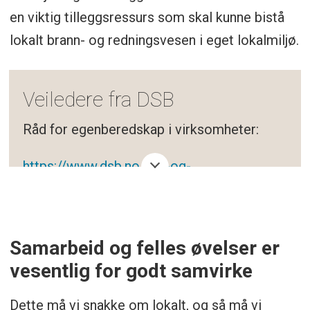
en viktig tilleggsressurs som skal kunne bistå
lokalt brann- og redningsvesen i eget lokalmiljø.
Veiledere fra DSB
Råd for egenberedskap i virksomheter:
https://www.dsb.no/ros-og-
beredskap/beredskap-og-
krisehandtering/rad-om-egenberedskap-
for-virksomheter/
Samarbeid og felles øvelser er
vesentlig for godt samvirke
Veiledning for planlegging og
gjennomføring av flere ulike
Dette må vi snakke om lokalt, og så må vi