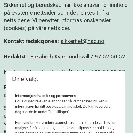
Sikkerhet og beredskap har ikke ansvar for innhold
på eksterne nettsider som det lenkes til fra
nettsidene. Vi benytter informasjonskapsler
(cookies) på våre nettsider.
Kontakt redaksjonen:
sikkerhet@nso.no
Redaktør:
Elizabeth Kvie Lundevall
/ 97 52 50 52
Nettredaktør:
Karoline K. Åbyholm
/ 93 64 13 07
Dine valg:
Følg gjerne Sikkerhet og beredskap på
Facebook
og
Linkedin
.
Informasjonskapsler og personvern
For å gi deg relevante annonser på vårt nettsted bruker vi
informasjon fra ditt besøk på vårt nettsted. Du kan reservere
Sikkerhet og beredskap er et redaksjonelt
deg mot dette under "Innstillinger".
uavhengig fagblad som redigeres etter
Vær
varsom-plakaten
og
Redaktørplakaten
. Fagbladet
For øvrig bruker vi informasjonskapsler og lignende verktøy for
analyse, for å sammenligne nettlesere, tilpasse innhold til deg
er medlem av