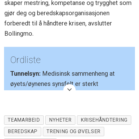
skaper mestring, kompetanse og trygghet som
gjør deg og beredskapsorganisasjonen
forberedt til å håndtere krisen, avslutter
Bollingmo.
Ordliste
Tunnelsyn:
M
edisinsk sammenheng at
øyets/øynenes synsfelt er sterkt
innsnevret, slik at øyet eller personen bare
registrerer synsinntrykk som stammer fra
en mindre sone rundt det objektet som det
TEAMARBEID
NYHETER
KRISEHÅNDTERING
fokuseres på. Forutsatt at øyet/ øynene har
BEREDSKAP
TRENING OG ØVELSER
normalt skarpsyn (visus), vil synsinntrykk