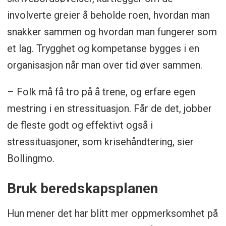
(dersom man begynner i det små og bygger
involverte greier å beholde roen, hvordan man
mestring og kompetanse på en trygg måte)
snakker sammen og hvordan man fungerer som
Større bevissthet rundt
et lag. Trygghet og kompetanse bygges i en
kommunikasjonsform, og effekten det har i
organisasjon når man over tid øver sammen.
teamet.
– Folk må få tro på å trene, og erfare egen
Kilde: Psykolog og Dr. Psychol Guri
mestring i en stressituasjon. Får de det, jobber
Bollingmo
de fleste godt og effektivt også i
stressituasjoner, som krisehåndtering, sier
Bollingmo.
Bruk beredskapsplanen
Hun mener det har blitt mer oppmerksomhet på