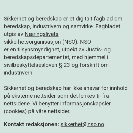
produsere svaret selv. Ved gjenhenting av
informasjon vil det være av betydning om
Sikkerhet og beredskap er et digitalt fagblad om
det finnes holdepunkter i situasjonen som
beredskap, industrivern og samvirke. Fagbladet
assosieres til det man skal huske. Kilde:
utgis av
Næringslivets
Store medisinske leksikon
sikkerhetsorganisasjon
(NSO). NSO
er en tilsynsmyndighet, utpekt av Justis- og
beredskapsdepartementet, med hjemmel i
sivilbeskyttelsesloven § 23 og forskrift om
industrivern.
Sikkerhet og beredskap har ikke ansvar for innhold
på eksterne nettsider som det lenkes til fra
nettsidene. Vi benytter informasjonskapsler
(cookies) på våre nettsider.
Kontakt redaksjonen:
sikkerhet@nso.no