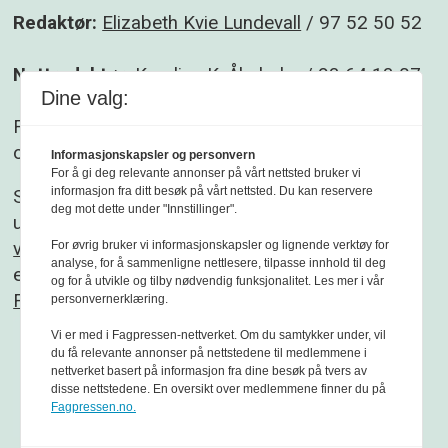
Redaktør:
Elizabeth Kvie Lundevall
/ 97 52 50 52
Nettredaktør:
Karoline K. Åbyholm
/ 93 64 13 07
Dine valg:
Følg gjerne Sikkerhet og beredskap på
Facebook
og
Linkedin
.
Informasjonskapsler og personvern
For å gi deg relevante annonser på vårt nettsted bruker vi
informasjon fra ditt besøk på vårt nettsted. Du kan reservere
Sikkerhet og beredskap er et redaksjonelt
deg mot dette under "Innstillinger".
uavhengig fagblad som redigeres etter
Vær
varsom-plakaten
og
Redaktørplakaten
. Fagbladet
For øvrig bruker vi informasjonskapsler og lignende verktøy for
analyse, for å sammenligne nettlesere, tilpasse innhold til deg
er medlem av
og for å utvikle og tilby nødvendig funksjonalitet. Les mer i vår
Fagpressen
personvernerklæring.
Vi er med i Fagpressen-nettverket. Om du samtykker under, vil
du få relevante annonser på nettstedene til medlemmene i
nettverket basert på informasjon fra dine besøk på tvers av
disse nettstedene. En oversikt over medlemmene finner du på
Fagpressen.no.