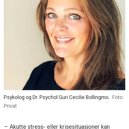
Øvelse og kunnskap er nødvendig for å
håndtere krisesituasjoner effektivt, og
for å sikre at beredskapsteam og
organisasjoner fungerer samkjørt.
Oppsummeringen er generert av Labrador
AI, men gjennomlest av en journalist.
Psykolog og Dr. Psychol Guri Cecilie Bollingmo.
Foto:
Privat
– Akutte stress- eller krisesituasjoner kan