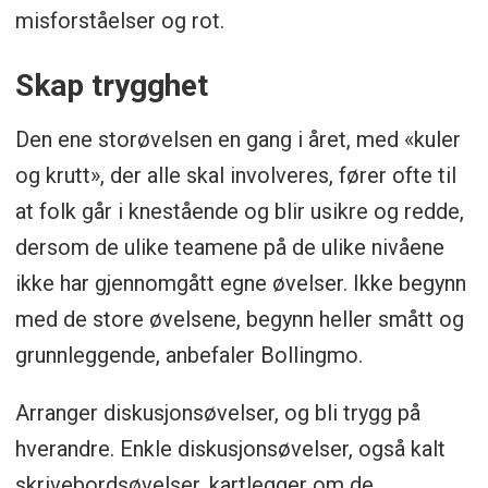
håndtering av situasjoner vil det være
misforståelser og rot.
sentralt å benytte:
Skap trygghet
Planverk
Den ene storøvelsen en gang i året, med «kuler
Metodikk
og krutt», der alle skal involveres, fører ofte til
Logg
at folk går i knestående og blir usikre og redde,
dersom de ulike teamene på de ulike nivåene
Visuelle fremstillinger
ikke har gjennomgått egne øvelser. Ikke begynn
Trening og øvelser i metodikk for
med de store øvelsene, begynn heller smått og
krisehåndtering bidrar til:
grunnleggende, anbefaler Bollingmo.
Bedre evne til å jobbe systematisk på tvers
Arranger diskusjonsøvelser, og bli trygg på
at ulike scenarier og situasjoner. Dette
hverandre. Enkle diskusjonsøvelser, også kalt
skaper teamforståelse og åpenhet
skrivebordsøvelser, kartlegger om de