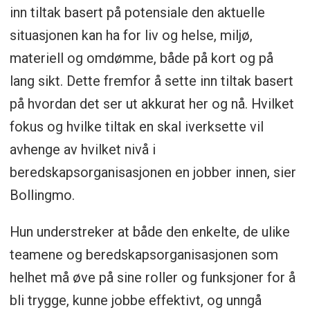
inn tiltak basert på potensiale den aktuelle
Personlig sårbarhet (tidligere traumer)
situasjonen kan ha for liv og helse, miljø,
Situasjonens intensitet og varighet
materiell og omdømme, både på kort og på
Psykologisk nærhet (familie/bekjente)
lang sikt. Dette fremfor å sette inn tiltak basert
på hvordan det ser ut akkurat her og nå. Hvilket
Tap av grunnleggende verdier
fokus og hvilke tiltak en skal iverksette vil
(hjem/arbeid/ identitet) sosial støtte
avhenge av hvilket nivå i
Verktøy som kan bidra til bedre
beredskapsorganisasjonen en jobber innen, sier
håndtering:
Bollingmo.
Gjennom øvelser og trening lærer man å
Hun understreker at både den enkelte, de ulike
benytte verktøy som kan fungere som et
teamene og beredskapsorganisasjonen som
eksternt arbeidsminne, bidra til bedre
helhet må øve på sine roller og funksjoner for å
beslutninger og redusere stress, og ved
bli trygge, kunne jobbe effektivt, og unngå