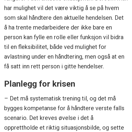
kontroll
har mulighet vil det være viktig å se på hvem
som skal håndtere den aktuelle hendelsen. Det
Oppdater beredskapsplanverk
å ha trente medarbeidere der ikke bare en
Lage gode prosedyrer
person kan fylle en rolle eller funksjon vil bidra
til en fleksibilitet, både ved mulighet for
Faktorer som kan påvirke
avlastning under en håndtering, men også at en
krisehåndtering:
få satt inn rett person i gitte hendelser.
Opplevd kontroll og mestring
Planlegg for krisen
Informasjon og ressurser
– Det må systematisk trening til, og det må
Sult
bygges kompetanse for å håndtere verste falls
Søvn
scenario. Det kreves øvelse i det å
Erfaring/Kompetanse
opprettholde et riktig situasjonsbilde, og sette