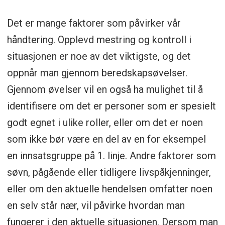
øvelser
Det er mange faktorer som påvirker vår
Bygg kompetanse gjennom å øve
håndtering. Opplevd mestring og kontroll i
Finn ut hvordan du reagerer på stress
situasjonen er noe av det viktigste, og det
oppnår man gjennom beredskapsøvelser.
Finn ut hvordan dine kollegaer reagerer
Gjennom øvelser vil en også ha mulighet til å
på stress
identifisere om det er personer som er spesielt
Ansatte må kjenne egen organisasjon
godt egnet i ulike roller, eller om det er noen
Bygg forståelse og åpenhet
som ikke bør være en del av en for eksempel
en innsatsgruppe på 1. linje. Andre faktorer som
Skap samhold i laget
søvn, pågående eller tidligere livspåkjenninger,
Skap trygghet og mestring
eller om den aktuelle hendelsen omfatter noen
Tren lagene på tvers av organisasjonen
en selv står nær, vil påvirke hvordan man
Jobb systematisk for å beholde ro og
fungerer i den aktuelle situasjonen. Dersom man