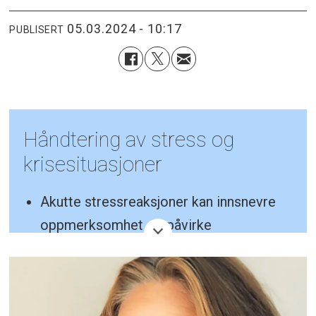
05.03.2024 - 10:17
PUBLISERT
Håndtering av stress og
krisesituasjoner
Akutte stressreaksjoner kan innsnevre
oppmerksomhet og påvirke
hukommelsen, noe som kan hindre
effektiv beslutningstaking og handling i
kriser.