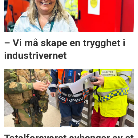
våre
debattretningslinjer
.
Send bidraget til
sikkerhet@nso.no
– Vi må skape en trygghet i
industrivernet