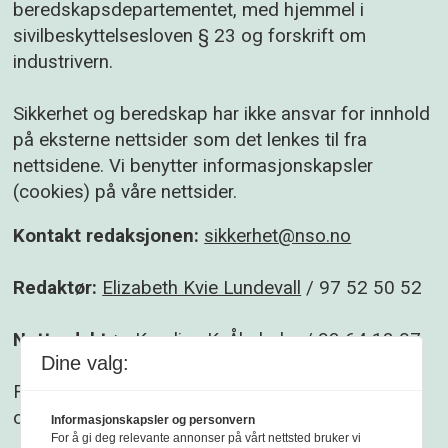
beredskapsdepartementet, med hjemmel i
sivilbeskyttelsesloven § 23 og forskrift om
industrivern.
Sikkerhet og beredskap har ikke ansvar for innhold
på eksterne nettsider som det lenkes til fra
nettsidene. Vi benytter informasjonskapsler
(cookies) på våre nettsider.
Kontakt redaksjonen:
sikkerhet@nso.no
Redaktør:
Elizabeth Kvie Lundevall
/ 97 52 50 52
Nettredaktør:
Karoline K. Åbyholm
/ 93 64 13 07
Dine valg:
Følg gjerne Sikkerhet og beredskap på
Facebook
og
Linkedin
.
Informasjonskapsler og personvern
For å gi deg relevante annonser på vårt nettsted bruker vi