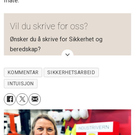
måte.
Vil du skrive for oss?
Ønsker du å skrive for Sikkerhet og
beredskap?
Vi tar imot både kommentarer (kortere
KOMMENTAR
SIKKERHETSARBEID
meningsytringer om konkrete saker,
INTUISJON
temaer eller problemstillinger) og
fagartikler (kronikk og analyser fra
fagpersoner, med større krav til
forfatterens bakgrunn og kunnskap).
For mer informasjon, se