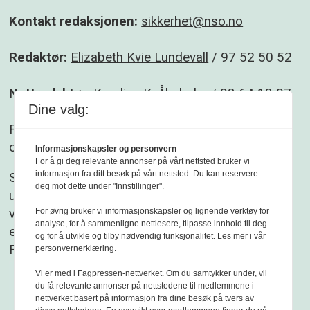
Kontakt redaksjonen:
sikkerhet@nso.no
Redaktør:
Elizabeth Kvie Lundevall
/ 97 52 50 52
Nettredaktør:
Karoline K. Åbyholm
/ 93 64 13 07
Dine valg:
Følg gjerne Sikkerhet og beredskap på
Facebook
og
Linkedin
.
Informasjonskapsler og personvern
For å gi deg relevante annonser på vårt nettsted bruker vi
informasjon fra ditt besøk på vårt nettsted. Du kan reservere
Sikkerhet og beredskap er et redaksjonelt
deg mot dette under "Innstillinger".
uavhengig fagblad som redigeres etter
Vær
varsom-plakaten
og
Redaktørplakaten
. Fagbladet
For øvrig bruker vi informasjonskapsler og lignende verktøy for
analyse, for å sammenligne nettlesere, tilpasse innhold til deg
er medlem av
og for å utvikle og tilby nødvendig funksjonalitet. Les mer i vår
Fagpressen
personvernerklæring.
Vi er med i Fagpressen-nettverket. Om du samtykker under, vil
du få relevante annonser på nettstedene til medlemmene i
nettverket basert på informasjon fra dine besøk på tvers av