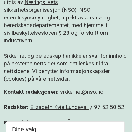
utgis av
Næringslivets
sikkerhetsorganisasjon
(NSO). NSO
er en tilsynsmyndighet, utpekt av Justis- og
beredskapsdepartementet, med hjemmel i
sivilbeskyttelsesloven § 23 og forskrift om
industrivern.
Sikkerhet og beredskap har ikke ansvar for innhold
på eksterne nettsider som det lenkes til fra
nettsidene. Vi benytter informasjonskapsler
(cookies) på våre nettsider.
Kontakt redaksjonen:
sikkerhet@nso.no
Redaktør:
Elizabeth Kvie Lundevall
/ 97 52 50 52
Nettredaktør:
Karoline K. Åbyholm
/ 93 64 13 07
Dine valg: