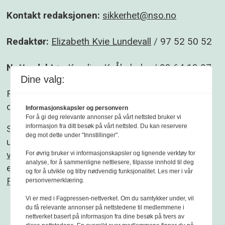
Kontakt redaksjonen:
sikkerhet@nso.no
Redaktør:
Elizabeth Kvie Lundevall
/ 97 52 50 52
Nettredaktør:
Karoline K. Åbyholm
/ 93 64 13 07
Dine valg:
Følg gjerne Sikkerhet og beredskap på
Facebook
og
Linkedin
.
Informasjonskapsler og personvern
For å gi deg relevante annonser på vårt nettsted bruker vi
informasjon fra ditt besøk på vårt nettsted. Du kan reservere
Sikkerhet og beredskap er et redaksjonelt
deg mot dette under "Innstillinger".
uavhengig fagblad som redigeres etter
Vær
varsom-plakaten
og
Redaktørplakaten
. Fagbladet
For øvrig bruker vi informasjonskapsler og lignende verktøy for
analyse, for å sammenligne nettlesere, tilpasse innhold til deg
er medlem av
og for å utvikle og tilby nødvendig funksjonalitet. Les mer i vår
Fagpressen
personvernerklæring.
Vi er med i Fagpressen-nettverket. Om du samtykker under, vil
du få relevante annonser på nettstedene til medlemmene i
nettverket basert på informasjon fra dine besøk på tvers av