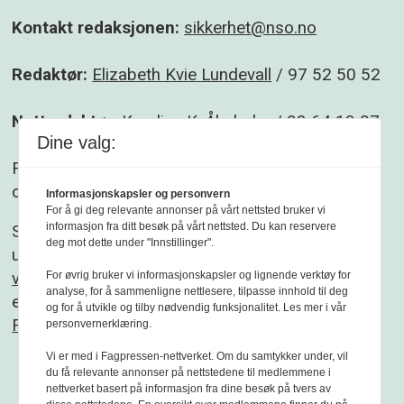
Kontakt redaksjonen:
sikkerhet@nso.no
Redaktør:
Elizabeth Kvie Lundevall
/ 97 52 50 52
Nettredaktør:
Karoline K. Åbyholm
/ 93 64 13 07
Dine valg:
Følg gjerne Sikkerhet og beredskap på
Facebook
og
Linkedin
.
Informasjonskapsler og personvern
For å gi deg relevante annonser på vårt nettsted bruker vi
informasjon fra ditt besøk på vårt nettsted. Du kan reservere
Sikkerhet og beredskap er et redaksjonelt
deg mot dette under "Innstillinger".
uavhengig fagblad som redigeres etter
Vær
varsom-plakaten
og
Redaktørplakaten
. Fagbladet
For øvrig bruker vi informasjonskapsler og lignende verktøy for
analyse, for å sammenligne nettlesere, tilpasse innhold til deg
er medlem av
og for å utvikle og tilby nødvendig funksjonalitet. Les mer i vår
Fagpressen
personvernerklæring.
Vi er med i Fagpressen-nettverket. Om du samtykker under, vil
du få relevante annonser på nettstedene til medlemmene i
nettverket basert på informasjon fra dine besøk på tvers av