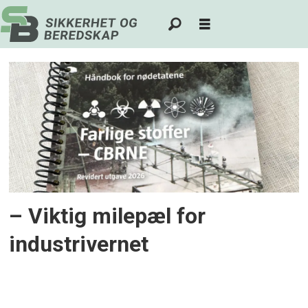
Tag:
håndbok
for
nødetatene
– Viktig milepæl for
industrivernet