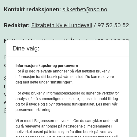
Kontakt redaksjonen:
sikkerhet@nso.no
Redaktør:
Elizabeth Kvie Lundevall
/ 97 52 50 52
Nettredaktør:
Karoline K. Åbyholm
/ 93 64 13 07
Dine valg:
Følg gjerne Sikkerhet og beredskap på
Facebook
og
Linkedin
.
Informasjonskapsler og personvern
For å gi deg relevante annonser på vårt nettsted bruker vi
informasjon fra ditt besøk på vårt nettsted. Du kan reservere
Sikkerhet og beredskap er et redaksjonelt
deg mot dette under "Innstillinger".
uavhengig fagblad som redigeres etter
Vær
varsom-plakaten
og
Redaktørplakaten
. Fagbladet
For øvrig bruker vi informasjonskapsler og lignende verktøy for
analyse, for å sammenligne nettlesere, tilpasse innhold til deg
er medlem av
og for å utvikle og tilby nødvendig funksjonalitet. Les mer i vår
Fagpressen
personvernerklæring.
Vi er med i Fagpressen-nettverket. Om du samtykker under, vil
du få relevante annonser på nettstedene til medlemmene i
nettverket basert på informasjon fra dine besøk på tvers av