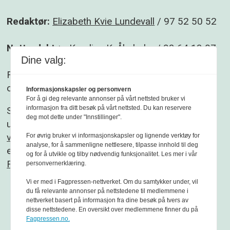
Redaktør:
Elizabeth Kvie Lundevall
/ 97 52 50 52
Nettredaktør:
Karoline K. Åbyholm
/ 93 64 13 07
Dine valg:
Følg gjerne Sikkerhet og beredskap på
Facebook
og
Linkedin
.
Informasjonskapsler og personvern
For å gi deg relevante annonser på vårt nettsted bruker vi
informasjon fra ditt besøk på vårt nettsted. Du kan reservere
Sikkerhet og beredskap er et redaksjonelt
deg mot dette under "Innstillinger".
uavhengig fagblad som redigeres etter
Vær
varsom-plakaten
og
Redaktørplakaten
. Fagbladet
For øvrig bruker vi informasjonskapsler og lignende verktøy for
analyse, for å sammenligne nettlesere, tilpasse innhold til deg
er medlem av
og for å utvikle og tilby nødvendig funksjonalitet. Les mer i vår
Fagpressen
personvernerklæring.
Vi er med i Fagpressen-nettverket. Om du samtykker under, vil
du få relevante annonser på nettstedene til medlemmene i
nettverket basert på informasjon fra dine besøk på tvers av
disse nettstedene. En oversikt over medlemmene finner du på
Fagpressen.no.