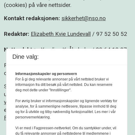
(cookies) på våre nettsider.
Kontakt redaksjonen:
sikkerhet@nso.no
Redaktør:
Elizabeth Kvie Lundevall
/ 97 52 50 52
Nettredaktør:
Karoline K. Åbyholm
/ 93 64 13 07
Dine valg:
Følg gjerne Sikkerhet og beredskap på
Facebook
og
Linkedin
.
Informasjonskapsler og personvern
For å gi deg relevante annonser på vårt nettsted bruker vi
informasjon fra ditt besøk på vårt nettsted. Du kan reservere
Sikkerhet og beredskap er et redaksjonelt
deg mot dette under "Innstillinger".
uavhengig fagblad som redigeres etter
Vær
varsom-plakaten
og
Redaktørplakaten
. Fagbladet
For øvrig bruker vi informasjonskapsler og lignende verktøy for
analyse, for å sammenligne nettlesere, tilpasse innhold til deg
er medlem av
og for å utvikle og tilby nødvendig funksjonalitet. Les mer i vår
Fagpressen
personvernerklæring.
Vi er med i Fagpressen-nettverket. Om du samtykker under, vil
du få relevante annonser på nettstedene til medlemmene i