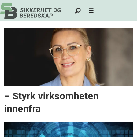
Tag:
innsidetrussel
– Styrk virksomheten
innenfra