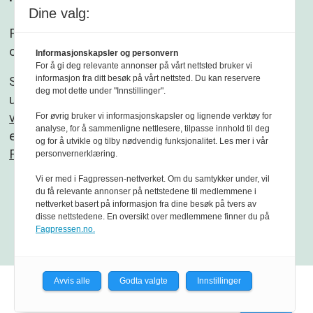
Dine valg:
Følg gjerne Sikkerhet og beredskap på
Facebook
og
Linkedin
.
Informasjonskapsler og personvern
For å gi deg relevante annonser på vårt nettsted bruker vi
informasjon fra ditt besøk på vårt nettsted. Du kan reservere
Sikkerhet og beredskap er et redaksjonelt
deg mot dette under "Innstillinger".
uavhengig fagblad som redigeres etter
Vær
varsom-plakaten
og
Redaktørplakaten
. Fagbladet
For øvrig bruker vi informasjonskapsler og lignende verktøy for
analyse, for å sammenligne nettlesere, tilpasse innhold til deg
er medlem av
og for å utvikle og tilby nødvendig funksjonalitet. Les mer i vår
Fagpressen
personvernerklæring.
Vi er med i Fagpressen-nettverket. Om du samtykker under, vil
du få relevante annonser på nettstedene til medlemmene i
nettverket basert på informasjon fra dine besøk på tvers av
disse nettstedene. En oversikt over medlemmene finner du på
Fagpressen.no.
Avvis alle
Godta valgte
Innstillinger
Powered by Labrador CMS