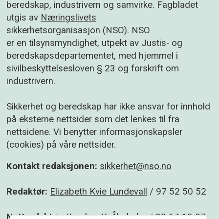
beredskap, industrivern og samvirke. Fagbladet
utgis av
Næringslivets
sikkerhetsorganisasjon
(NSO). NSO
er en tilsynsmyndighet, utpekt av Justis- og
beredskapsdepartementet, med hjemmel i
sivilbeskyttelsesloven § 23 og forskrift om
industrivern.
Sikkerhet og beredskap har ikke ansvar for innhold
på eksterne nettsider som det lenkes til fra
nettsidene. Vi benytter informasjonskapsler
(cookies) på våre nettsider.
Kontakt redaksjonen:
sikkerhet@nso.no
Redaktør:
Elizabeth Kvie Lundevall
/ 97 52 50 52
Nettredaktør:
Karoline K. Åbyholm
/ 93 64 13 07