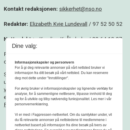
Kontakt redaksjonen:
sikkerhet@nso.no
Redaktør:
Elizabeth Kvie Lundevall
/ 97 52 50 52
Nettredaktør:
Karoline K. Åbyholm
/ 93 64 13 07
Dine valg:
Følg gjerne Sikkerhet og beredskap på
Facebook
og
Linkedin
.
Informasjonskapsler og personvern
For å gi deg relevante annonser på vårt nettsted bruker vi
informasjon fra ditt besøk på vårt nettsted. Du kan reservere
Sikkerhet og beredskap er et redaksjonelt
deg mot dette under "Innstillinger".
uavhengig fagblad som redigeres etter
Vær
varsom-plakaten
og
Redaktørplakaten
. Fagbladet
For øvrig bruker vi informasjonskapsler og lignende verktøy for
analyse, for å sammenligne nettlesere, tilpasse innhold til deg
er medlem av
og for å utvikle og tilby nødvendig funksjonalitet. Les mer i vår
Fagpressen
personvernerklæring.
Vi er med i Fagpressen-nettverket. Om du samtykker under, vil
du få relevante annonser på nettstedene til medlemmene i
nettverket basert på informasjon fra dine besøk på tvers av