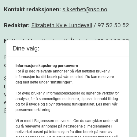
Kontakt redaksjonen:
sikkerhet@nso.no
Redaktør:
Elizabeth Kvie Lundevall
/ 97 52 50 52
Nettredaktør:
Karoline K. Åbyholm
/ 93 64 13 07
Dine valg:
Følg gjerne Sikkerhet og beredskap på
Facebook
og
Linkedin
.
Informasjonskapsler og personvern
For å gi deg relevante annonser på vårt nettsted bruker vi
informasjon fra ditt besøk på vårt nettsted. Du kan reservere
Sikkerhet og beredskap er et redaksjonelt
deg mot dette under "Innstillinger".
uavhengig fagblad som redigeres etter
Vær
varsom-plakaten
og
Redaktørplakaten
. Fagbladet
For øvrig bruker vi informasjonskapsler og lignende verktøy for
analyse, for å sammenligne nettlesere, tilpasse innhold til deg
er medlem av
og for å utvikle og tilby nødvendig funksjonalitet. Les mer i vår
Fagpressen
personvernerklæring.
Vi er med i Fagpressen-nettverket. Om du samtykker under, vil
du få relevante annonser på nettstedene til medlemmene i
nettverket basert på informasjon fra dine besøk på tvers av