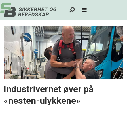
Tag:
wist
last
og
buss
Industrivernet øver på
«nesten-ulykkene»