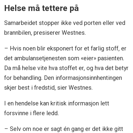
Helse må tettere på
kontaktpunkt og rutiner.
Planlegg og gjennomfør en enkel
Samarbeidet stopper ikke ved porten eller ved
samøvelse. Øv på mottak av nødetater
brannbilen, presiserer Westnes.
ved porten, felles oppmøtested og
– Hvis noen blir eksponert for et farlig stoff, er
informasjonsutveksling.
det ambulansetjenesten som «eier» pasienten.
Sørg for at helse får tilgang til stofflister,
Da må helse vite hva stoffet er, og hva det betyr
konsentrasjoner og behandlingsrelevant
for behandling. Den informasjonsinnhentingen
informasjon. Avtal hvem som ringer
skjer best i fredstid, sier Westnes.
hvem.
I en hendelse kan kritisk informasjon lett
Bruk kommunens beredskapsråd for å
forsvinne i flere ledd.
forankre samhandlingen og få
kontinuitet når folk bytter stillinger.
– Selv om noe er sagt én gang er det ikke gitt