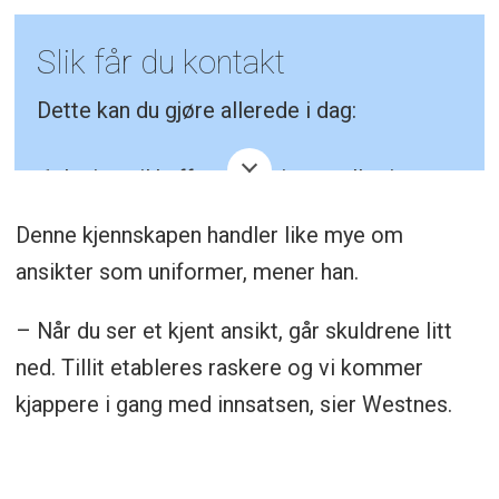
Slik får du kontakt
Dette kan du gjøre allerede i dag:
Inviter til kaffe på stasjonen eller i
virksomheten. Start med en uformell
Denne kjennskapen handler like mye om
samtale om risiko, barrierer og
ansikter som uniformer, mener han.
forventninger.
– Når du ser et kjent ansikt, går skuldrene litt
Del nødvendig informasjon fra
ned. Tillit etableres raskere og vi kommer
beredskapsplanen med brann, politi,
kjappere i gang med innsatsen, sier Westnes.
helse og kommunen. Oppdater jevnlig og
be om tilbakemelding.
Gå via 110-sentralen. Avklar