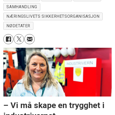
SAMHANDLING
NÆRINGSLIVETS SIKKERHETSORGANISASJON
NØDETATER
– Vi må skape en trygghet i