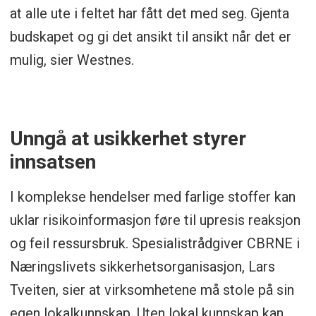
Delta i nettverk for industrivern.
at alle ute i feltet har fått det med seg. Gjenta
budskapet og gi det ansikt til ansikt når det er
Dokumenter og del erfaringer. Lær av
mulig, sier Westnes.
nabobedriftene og av eksemplene i
Sikkerhet og beredskap.
Unngå at usikkerhet styrer
innsatsen
I komplekse hendelser med farlige stoffer kan
uklar risikoinformasjon føre til upresis reaksjon
og feil ressursbruk. Spesialistrådgiver CBRNE i
Næringslivets sikkerhetsorganisasjon, Lars
Tveiten, sier at virksomhetene må stole på sin
egen lokalkunnskap. Uten lokal kunnskap kan