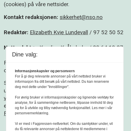
(cookies) på våre nettsider.
Kontakt redaksjonen:
sikkerhet@nso.no
Redaktør:
Elizabeth Kvie Lundevall
/ 97 52 50 52
Nettredaktør:
Karoline K. Åbyholm
/ 93 64 13 07
Dine valg:
Følg gjerne Sikkerhet og beredskap på
Facebook
og
Linkedin
.
Informasjonskapsler og personvern
For å gi deg relevante annonser på vårt nettsted bruker vi
informasjon fra ditt besøk på vårt nettsted. Du kan reservere
Sikkerhet og beredskap er et redaksjonelt
deg mot dette under "Innstillinger".
uavhengig fagblad som redigeres etter
Vær
varsom-plakaten
og
Redaktørplakaten
. Fagbladet
For øvrig bruker vi informasjonskapsler og lignende verktøy for
analyse, for å sammenligne nettlesere, tilpasse innhold til deg
er medlem av
og for å utvikle og tilby nødvendig funksjonalitet. Les mer i vår
Fagpressen
personvernerklæring.
Vi er med i Fagpressen-nettverket. Om du samtykker under, vil
du få relevante annonser på nettstedene til medlemmene i