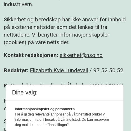
industrivern.
Sikkerhet og beredskap har ikke ansvar for innhold
på eksterne nettsider som det lenkes til fra
nettsidene. Vi benytter informasjonskapsler
(cookies) på våre nettsider.
Kontakt redaksjonen:
sikkerhet@nso.no
Redaktør:
Elizabeth Kvie Lundevall
/ 97 52 50 52
Nettredaktør:
Karoline K. Åbyholm
/ 93 64 13 07
Dine valg:
Følg gjerne Sikkerhet og beredskap på
Facebook
og
Linkedin
.
Informasjonskapsler og personvern
For å gi deg relevante annonser på vårt nettsted bruker vi
informasjon fra ditt besøk på vårt nettsted. Du kan reservere
Sikkerhet og beredskap er et redaksjonelt
deg mot dette under "Innstillinger".
uavhengig fagblad som redigeres etter
Vær