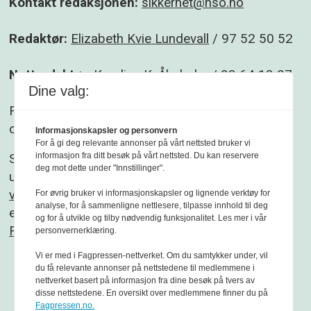
Kontakt redaksjonen:
sikkerhet@nso.no
Redaktør:
Elizabeth Kvie Lundevall
/ 97 52 50 52
Nettredaktør:
Karoline K. Åbyholm
/ 93 64 13 07
Dine valg:
Følg gjerne Sikkerhet og beredskap på
Facebook
og
Linkedin
.
Informasjonskapsler og personvern
For å gi deg relevante annonser på vårt nettsted bruker vi
informasjon fra ditt besøk på vårt nettsted. Du kan reservere
Sikkerhet og beredskap er et redaksjonelt
deg mot dette under "Innstillinger".
uavhengig fagblad som redigeres etter
Vær
varsom-plakaten
og
Redaktørplakaten
. Fagbladet
For øvrig bruker vi informasjonskapsler og lignende verktøy for
analyse, for å sammenligne nettlesere, tilpasse innhold til deg
er medlem av
og for å utvikle og tilby nødvendig funksjonalitet. Les mer i vår
Fagpressen
personvernerklæring.
Vi er med i Fagpressen-nettverket. Om du samtykker under, vil
du få relevante annonser på nettstedene til medlemmene i
nettverket basert på informasjon fra dine besøk på tvers av
disse nettstedene. En oversikt over medlemmene finner du på
Fagpressen.no.