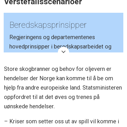
Verstefallsscenarioer
Beredskapsprinsipper
Regjeringens og departementenes
hovedprinsipper i beredskapsarbeidet og
krisehåndtering bygger på fire
grunnleggende prinsipper:
Store skogbranner og behov for oljevern er
hendelser der Norge kan komme til å be om
Ansvarsprinsippet.
Den organisasjon
hjelp fra andre europeiske land. Statsministeren
som har ansvar for et fagområde i en
oppfordret til at det øves og trenes på
normalsituasjon, også har ansvaret for
uønskede hendelser.
nødvendige beredskapsforberedelser
og for å håndtere ekstraordinære
– Kriser som setter oss ut av spill vil komme i