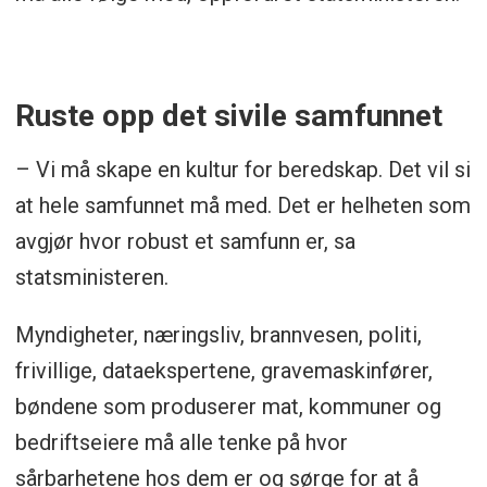
mulig samvirke med relevante aktører
og virksomheter i arbeidet med
forebygging, beredskap og
Ruste opp det sivile samfunnet
krisehåndtering.
– Vi må skape en kultur for beredskap. Det vil si
at hele samfunnet må med. Det er helheten som
avgjør hvor robust et samfunn er, sa
statsministeren.
Myndigheter, næringsliv, brannvesen, politi,
frivillige, dataekspertene, gravemaskinfører,
bøndene som produserer mat, kommuner og
bedriftseiere må alle tenke på hvor
sårbarhetene hos dem er og sørge for at å