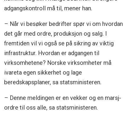
Totalberedskapskommisjonens utredning
adgangskontroll må til, mener han.
til Justis- og beredskapsdepartementet:
– Når vi besøker bedrifter spør vi om hvordan
NOU 2023: 17. Nå er det alvor— Rustet for
det går med ordre, produksjon og salg. I
en usikker fremtid
fremtiden vil vi også se på sikring av viktig
infrastruktur. Hvordan er adgangen til
virksomhetene? Norske virksomheter må
ivareta egen sikkerhet og lage
beredskapsplaner, sa statsministeren.
– Denne meldingen er en vekker og en marsj-
ordre til oss alle, sa statsministeren.