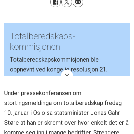
Totalberedskaps-
kommisjonen
Totalberedskapskommisjonen ble
oppnevnt ved kongelig resolusjon 21.
januar 2022 for å vurdere og fremme
forslag til hvordan samfunnets samlede
Under pressekonferansen om
ressurser kan og bør innrettes for å
stortingsmeldinga om totalberedskap fredag
videreutvikle samfunnssikkerhet og
10. januar i Oslo sa statsminister Jonas Gahr
beredskap, og sikre best mulig samlet
Støre at han er skremt over hvor enkelt det er å
utnyttelse av beredskapsressursene. Les
komme seg inn i mange bedrifter. Strengere