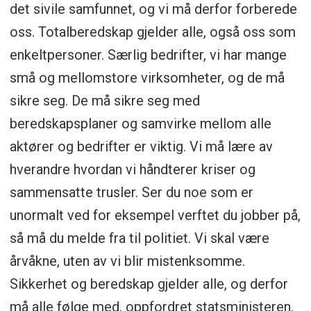
hendelser på området. Ansvarlig instans
det sivile samfunnet, og vi må derfor forberede
må ta stilling til hva som er akseptabel
oss. Totalberedskap gjelder alle, også oss som
risiko.
enkeltpersoner. Særlig bedrifter, vi har mange
små og mellomstore virksomheter, og de må
Likhetsprinsippet.
Den organisasjon
sikre seg. De må sikre seg med
man opererer med under kriser, skal i
beredskapsplaner og samvirke mellom alle
utgangspunktet være mest mulig lik den
aktører og bedrifter er viktig. Vi må lære av
organisasjon man har til daglig.
hverandre hvordan vi håndterer kriser og
Nærhetsprinsippet.
Kriser skal
sammensatte trusler. Ser du noe som er
organisatorisk håndteres på lavest mulig
unormalt ved for eksempel verftet du jobber på,
nivå.
så må du melde fra til politiet. Vi skal være
Samvirkeprinsippet.
Myndigheter,
årvåkne, uten av vi blir mistenksomme.
virksomheter og etater har et
Sikkerhet og beredskap gjelder alle, og derfor
selvstendig ansvar for å sikre et best
må alle følge med, oppfordret statsministeren.