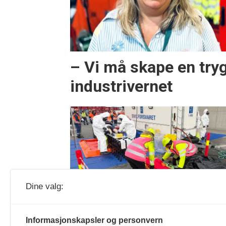
– Vi må skape en tryg
industrivernet
Dine valg:
– Viktig å forberede seg p
uvanlige hendelser
Informasjonskapsler og personvern