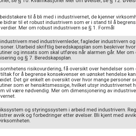
joner, se § 10. Kvalifikasjoner Mer om øvelser, se § 12. Øvels
beidstakere til å bli med i industrivernet, de kjenner virks
e bidrar til et robust industrivern som er i stand til å begren
 verdier. Mer om robust industrivern se § 1. Formål
industrivern med industrivernleder, fagleder industrivern og 
soner. Utarbeid skriftlig beredskapsplan som beskriver hvord
utiner og innsats som skal utføres når alarmen går. Mer om
isering og § 7. Beredskapsplan.
ksomhetens risikovurdering, få oversikt over hendelser som 
 tiltak for å begrense konsekvenser en uønsket hendelse ka
beidet. Det gir enkelt en oversikt over hvor mange personer s
utiner som er hensiktsmessige, hvilket utsyr industrivernet
om vil være nødvendig. Mer om dimensjonering av industrive
ivernet.
ikssystem og styringssystem i arbeid med industrivern. Reg
gistrer avvik og forbedringer etter øvelser. Bli kjent med avv
 virksomheten.