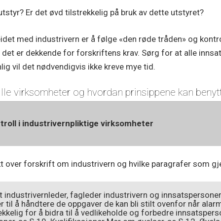
styr? Er det øvd tilstrekkelig på bruk av dette utstyret?
beidet med industrivern er å følge «den røde tråden» og kontro
et er dekkende for forskriftens krav. Sørg for at alle innsat
ig vil det nødvendigvis ikke kreve mye tid.
 alle virksomheter og hvordan prinsippene kan benyt
troll i industrivernpliktige virksomheter
t over forskrift om industrivern og hvilke paragrafer som gj
t industrivernleder, fagleder industrivern og innsatsperson
r til å håndtere de oppgaver de kan bli stilt ovenfor når alar
rekkelig for å bidra til å vedlikeholde og forbedre innsatsper