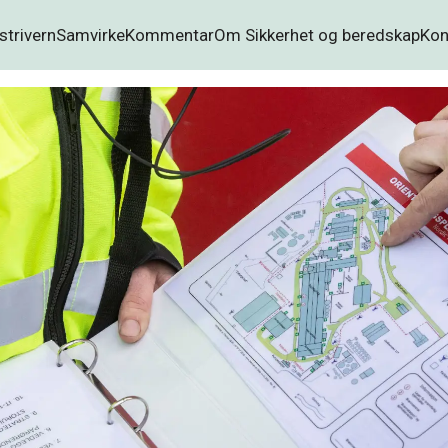
strivern
Samvirke
Kommentar
Om Sikkerhet og beredskap
Kon