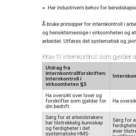
Har industrivern behov for beredskapsut
Å bruke prinsipper for internkontroll i ar
og hensiktsmessige i virksomheten og at d
arbeidet. Utføres det systematisk og jevnl
Krav til internkontroll som gjelder
Utdrag fra
internkontrollforskriften:
Internkon
Internkontroll i
virksomheten §5
Ha oversikt over lover og
forskrifter som gjelder for
Ha oversik
din bedrift
Sørg for at arbeidstakere
Sørg for a
har tilstrekkelig kunnskap
ferdighete
og ferdigheter i det
øver tilst
systematiske HMS-