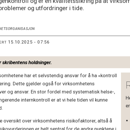
genkontroll og er en kvalitetssikring på at virkso
roblemer og utfordringer i tide.
RHETSORGANISASJON
15.10.2025 - 07:56
TERT
r skribentens holdninger.
ksomhetene har et selvstendig ansvar for å ha «kontroll
ulering. Dette gjelder også for virksomhetens
er og ansvar. En stor fordel med systematisk helse-,
H
erende internkontroll er at vi hele tiden vil kunne
er
d.
fe oversikt over virksomhetens risikofaktorer, altså å
ikovurderingen er helt sentral for de andre punktene i