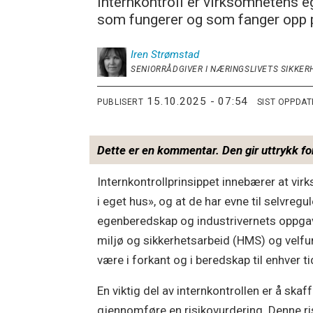
Internkontroll er virksomhetens e
som fungerer og som fanger opp p
Iren
Strømstad
SENIORRÅDGIVER I NÆRINGSLIVETS SIKKE
15.10.2025 - 07:54
PUBLISERT
SIST OPPDA
Dette er en kommentar. Den gir uttrykk fo
Internkontrollprinsippet innebærer at vir
i eget hus», og at de har evne til selvreg
egenberedskap og industrivernets oppgav
miljø og sikkerhetsarbeid (HMS) og velfung
være i forkant og i beredskap til enhver ti
En viktig del av internkontrollen er å skaf
gjennomføre en risikovurdering. Denne ris