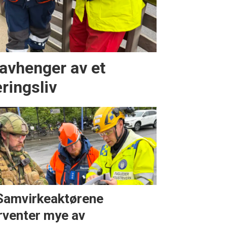
 avhenger av et
ringsliv
Samvirkeaktørene
rventer mye av