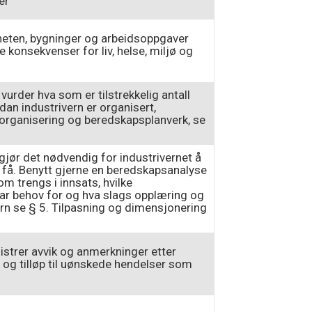
er
omheten, bygninger og arbeidsoppgaver
se konsekvenser for liv, helse, miljø og
vurder hva som er tilstrekkelig antall
an industrivern er organisert,
 organisering og beredskapsplanverk, se
gjør det nødvendig for industrivernet å
n få. Benytt gjerne en beredskapsanalyse
om trengs i innsats, hvilke
 har behov for og hva slags opplæring og
rn se § 5. Tilpasning og dimensjonering
istrer avvik og anmerkninger etter
ik og tilløp til uønskede hendelser som