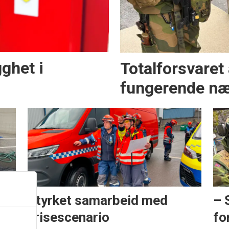
ghet i
Totalforsvaret
fungerende næ
å
Styrket samarbeid med
– 
krisescenario
fo