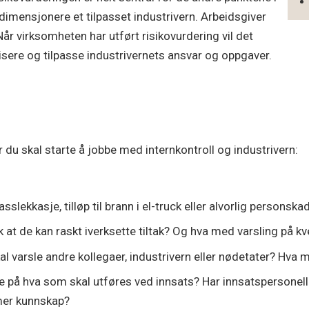
 dimensjonere et tilpasset industrivern. Arbeidsgiver
Når virksomheten har utført risikovurdering vil det
sere og tilpasse industrivernets ansvar og oppgaver.
r du skal starte å jobbe med internkontroll og industrivern:
slekkasje, tilløp til brann i el-truck eller alvorlig personsk
k at de kan raskt iverksette tiltak? Og hva med varsling på kve
l varsle andre kollegaer, industrivern eller nødetater? Hva m
ge på hva som skal utføres ved innsats? Har innsatspersonell 
 mer kunnskap?