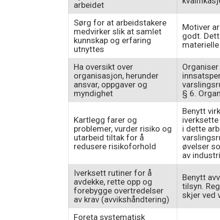
kvalifikas
arbeidet
Sørg for at arbeidstakere
Motiver ar
medvirker slik at samlet
godt. Dett
kunnskap og erfaring
materielle
utnyttes
Ha oversikt over
Organiser 
organisasjon, herunder
innsatsper
ansvar, oppgaver og
varslingsr
myndighet
§ 6. Organ
Benytt vir
Kartlegg farer og
iverksette
problemer, vurder risiko og
i dette ar
utarbeid tiltak for å
varslingsr
redusere risikoforhold
øvelser s
av industr
Iverksett rutiner for å
Benytt avv
avdekke, rette opp og
tilsyn. Re
forebygge overtredelser
skjer ved
av krav (avvikshåndtering)
Foreta systematisk