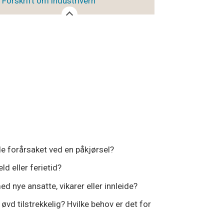
Forskrift om industrivern
ade forårsaket ved en påkjørsel?
ld eller ferietid?
ed nye ansatte, vikarer eller innleide?
øvd tilstrekkelig? Hvilke behov er det for