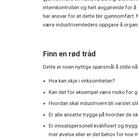
internkontrollen og helt avgjørende for å
har ansvar for at dette blir gjennomført. 
være industrivernleders oppgave å organi
Finn en rød tråd
Dette er noen nyttige spørsmål å stille nå
Hva kan skje i virksomheten?
Kan det for eksempel være risiko for gas
Hvordan skal industrivern bli varslet sli
Er alle ansatte trygge på hvordan de ska
Er innsatspersonell kvalifisert og tryg
mer øvelse eller er det behov for noe