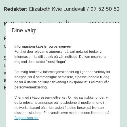
Redaktør:
Elizabeth Kvie Lundevall
/ 97 52 50 52
Nettredaktør:
Karoline K. Åbyholm
/ 93 64 13 07
Dine valg:
Følg gjerne Sikkerhet og beredskap på
Facebook
og
Linkedin
.
Informasjonskapsler og personvern
For å gi deg relevante annonser på vårt nettsted bruker vi
informasjon fra ditt besøk på vårt nettsted. Du kan reservere
Sikkerhet og beredskap er et redaksjonelt
deg mot dette under "Innstillinger".
uavhengig fagblad som redigeres etter
Vær
varsom-plakaten
og
Redaktørplakaten
. Fagbladet
For øvrig bruker vi informasjonskapsler og lignende verktøy for
analyse, for å sammenligne nettlesere, tilpasse innhold til deg
er medlem av
og for å utvikle og tilby nødvendig funksjonalitet. Les mer i vår
Fagpressen
personvernerklæring.
Vi er med i Fagpressen-nettverket. Om du samtykker under, vil
du få relevante annonser på nettstedene til medlemmene i
nettverket basert på informasjon fra dine besøk på tvers av
disse nettstedene. En oversikt over medlemmene finner du på
Fagpressen.no.