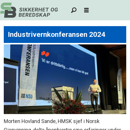
Industrivernkonferansen 2024
Morten Hovland Sande, HMSK sjef i Norsk
Gjenvinning, delta åpenhjertig sine erfaringer under