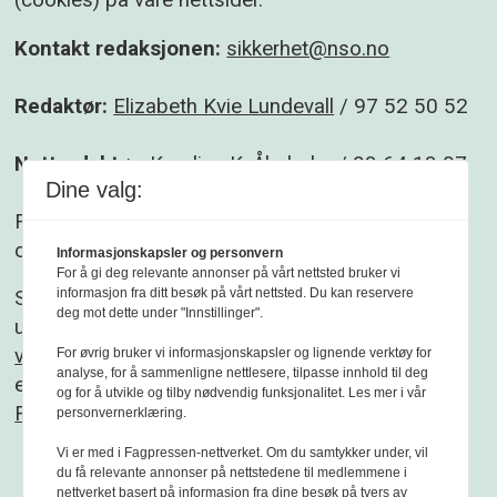
Kontakt redaksjonen:
sikkerhet@nso.no
Redaktør:
Elizabeth Kvie Lundevall
/ 97 52 50 52
Nettredaktør:
Karoline K. Åbyholm
/ 93 64 13 07
Dine valg:
Følg gjerne Sikkerhet og beredskap på
Facebook
og
Linkedin
.
Informasjonskapsler og personvern
For å gi deg relevante annonser på vårt nettsted bruker vi
informasjon fra ditt besøk på vårt nettsted. Du kan reservere
Sikkerhet og beredskap er et redaksjonelt
deg mot dette under "Innstillinger".
uavhengig fagblad som redigeres etter
Vær
varsom-plakaten
og
Redaktørplakaten
. Fagbladet
For øvrig bruker vi informasjonskapsler og lignende verktøy for
analyse, for å sammenligne nettlesere, tilpasse innhold til deg
er medlem av
og for å utvikle og tilby nødvendig funksjonalitet. Les mer i vår
Fagpressen
personvernerklæring.
Vi er med i Fagpressen-nettverket. Om du samtykker under, vil
du få relevante annonser på nettstedene til medlemmene i
nettverket basert på informasjon fra dine besøk på tvers av