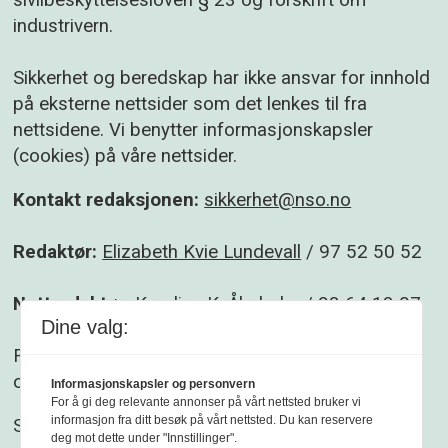
sivilbeskyttelsesloven § 23 og forskrift om
industrivern.
Sikkerhet og beredskap har ikke ansvar for innhold
på eksterne nettsider som det lenkes til fra
nettsidene. Vi benytter informasjonskapsler
(cookies) på våre nettsider.
Kontakt redaksjonen:
sikkerhet@nso.no
Redaktør:
Elizabeth Kvie Lundevall
/ 97 52 50 52
Nettredaktør:
Karoline K. Åbyholm
/ 93 64 13 07
Dine valg:
Følg gjerne Sikkerhet og beredskap på
Facebook
og
Linkedin
.
Informasjonskapsler og personvern
For å gi deg relevante annonser på vårt nettsted bruker vi
informasjon fra ditt besøk på vårt nettsted. Du kan reservere
Sikkerhet og beredskap er et redaksjonelt
deg mot dette under "Innstillinger".